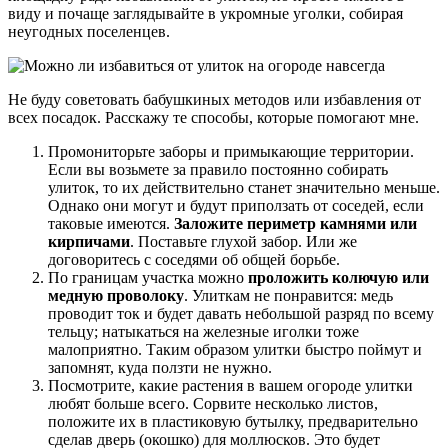
виду и почаще заглядывайте в укромные уголки, собирая
неугодных поселенцев.
Не буду советовать бабушкиных методов или избавления от
всех посадок. Расскажу те способы, которые помогают мне.
Промониторьте заборы и примыкающие территории.
Если вы возьмете за правило постоянно собирать
улиток, то их действительно станет значительно меньше.
Однако они могут и будут приползать от соседей, если
таковые имеются.
Заложите периметр камнями или
кирпичами
. Поставьте глухой забор. Или же
договоритесь с соседями об общей борьбе.
По границам участка можно
проложить колючую или
медную проволоку
. Улиткам не понравится: медь
проводит ток и будет давать небольшой разряд по всему
тельцу; натыкаться на железные иголки тоже
малоприятно. Таким образом улитки быстро поймут и
запомнят, куда ползти не нужно.
Посмотрите, какие растения в вашем огороде улитки
любят больше всего. Сорвите несколько листов,
положите их в пластиковую бутылку, предварительно
сделав дверь (окошко) для моллюсков. Это будет