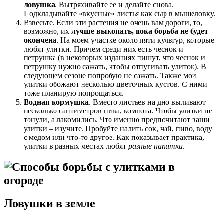
ловушка
. Вытряхивайте ее и делайте снова.
Подкладывайте «вкусные» листья как сыр в мышеловку.
Взвесьте. Если эти растения не очень вам дороги, то,
возможно, их
лучше выкопать, пока борьба не будет
окончена
. На моем участке около пяти культур, которые
любят улитки. Причем среди них есть чеснок и
петрушка (в некоторых изданиях пишут, что чеснок и
петрушку нужно сажать, чтобы отпугивать улиток). В
следующем сезоне попробую не сажать. Также мои
улитки обожают несколько цветочных кустов. С ними
тоже планирую попрощаться.
Водная кормушка
. Вместо листьев на дно выливают
несколько сантиметров пива, компота. Чтобы улитки не
тонули, а лакомились. Что именно предпочитают ваши
улитки – изучите. Пробуйте налить сок, чай, пиво, воду
с медом или что-то другое. Как показывает практика,
улитки в разных местах любят
разные напитки
.
Ловушки в земле