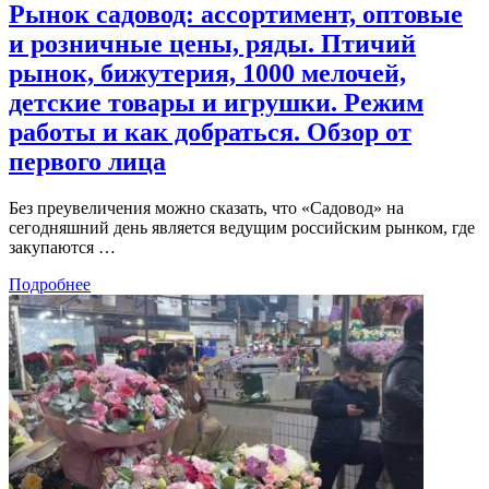
Рынок садовод: ассортимент, оптовые
и розничные цены, ряды. Птичий
рынок, бижутерия, 1000 мелочей,
детские товары и игрушки. Режим
работы и как добраться. Обзор от
первого лица
Без преувеличения можно сказать, что «Садовод» на
сегодняшний день является ведущим российским рынком, где
закупаются …
Подробнее