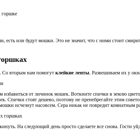
м горшке
, есть или будут мошки. Это не значит, что с ними стоит смири
 горшках
. Со вторым нам помогут
клейкие ленты
. Развешиваем их у окн
м избавиться от личинок мошек. Воткните спички в землю цветоч
к. Спички стоят дешево, поэтому не пренебрегайте этим советом
 мошки исчезнут насовсем. Сера никак не повредит комнатным р
инуть. На следующий день просто сделаете все снова. Гости уйд