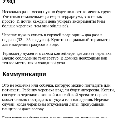
Уход
Несколько раз в месяц нужно будет полностью менять грунт.
Учитывая немаленькие размеры террариума, это не так
просто. И почти каждый день убирать экскременты (чем
больше черепаха, тем они обильнее).
Черепах нужно купать в горячей воде один – два раза в
неделю (32 – 35 градусов). Купите специальный термометр
для измерения градусов в воде.
Термометр нужен и в самом контейнере, где живет черепаха.
Важно соблюдение температур. В домике необходимо как
теплое место, так и холодный угол.
Коммуникация
Это не кошечка или собачка, которую можно погладить или
потискать. Ребенку черепаха вряд ли будет интересна. Кстати,
соседство черепахи с кошкой или собакой чревато: первая
может сильно пострадать от укуса или нападения. Нередки
случаи, когда черепахам откусывали лапы, прокусывали
панцирь и даже голову.
Если черепаха будет жить с вами долго, то, возможно, она